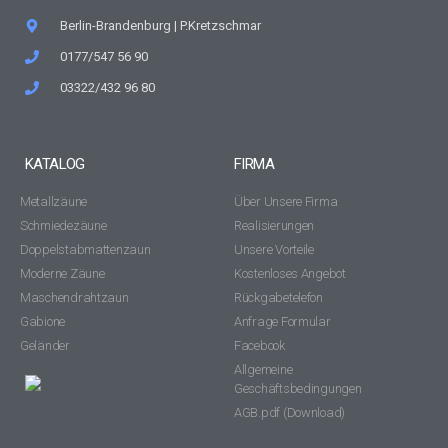
Berlin-Brandenburg | P.Kretzschmar
0177/547 56 90
03322/432 96 80
KATALOG
FIRMA
Metallzäune
Über Unsere Firma
Schmiedezäune
Realisierungen
Doppelstabmattenzaun
Unsere Vorteile
Moderne Zäune
Kostenloses Angebot
Maschendrahtzaun
Rückgabetelefon
Gabione
Anfrage Formular
Geländer
Facebook
Allgemeine
Geschäftsbedingungen
AGB.pdf (Download)