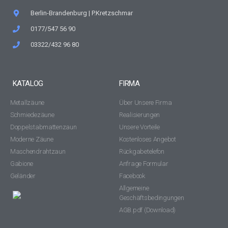
Berlin-Brandenburg | P.Kretzschmar
0177/547 56 90
03322/432 96 80
KATALOG
FIRMA
Metallzäune
Über Unsere Firma
Schmiedezäune
Realisierungen
Doppelstabmattenzaun
Unsere Vorteile
Moderne Zäune
Kostenloses Angebot
Maschendrahtzaun
Rückgabetelefon
Gabione
Anfrage Formular
Geländer
Facebook
Allgemeine
Geschäftsbedingungen
AGB.pdf (Download)