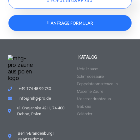
+49 0174 48 99 730
ANFRAGE FORMULAR
KATALOG
Metallzäune
Schmiedezäune
Doppelstabmattenzaun
+49 174 48 99 730
Moderne Zäune
info@mhg-pro.de
Maschendrahtzaun
Gabione
ul. Chojenska 42 H, 74-400
Debno, Polen
Geländer
--------------------------------------------------
Berlin-Brandenburg |
P.Kretzschmar