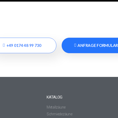
+49 0174 48 99 730
ANFRAGE FORMULA
KATALOG
Metallzäune
Schmiedezäune