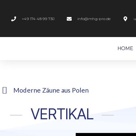
+49 174 48 99 730
info@mhg-pro.de
u
HOME
Moderne Zäune aus Polen
VERTIKAL